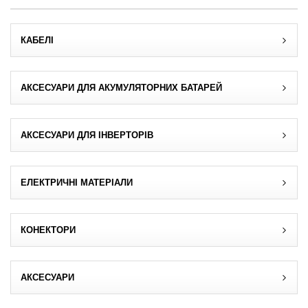
МЕНЮ КОРИСТУВАЧА
КАБЕЛІ
Пропозиція клієнта
Реєстрація
АКСЕСУАРИ ДЛЯ АКУМУЛЯТОРНИХ БАТАРЕЙ
Увійти
АКСЕСУАРИ ДЛЯ ІНВЕРТОРІВ
Забули пароль?
ЕЛЕКТРИЧНІ МАТЕРІАЛИ
КОНЕКТОРИ
АКСЕСУАРИ