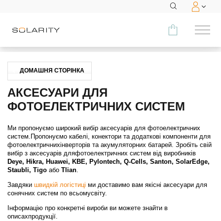
Порівняти
ДОМАШНЯ СТОРІНКА
КАТЕГОРІЯ
АКСЕСУАРИ ДЛЯ
ФОТОЕЛЕКТРИЧНИХ СИСТЕМ
Модулі
Ми пропонуємо широкий вибір аксесуарів для фотоелектричних
Інвертори
систем.Пропонуємо кабелі, конектори та додаткові компоненти для
фотоелектричнихінверторів та акумуляторних батарей. Зробіть свій
Акумуляторні системи
вибір з аксесуарів дляфотоелектричних систем від виробників
Deye, Hikra, Huawei, KBE, Pylontech, Q-Cells, Santon, SolarEdge,
Staubli, Tigo
або
Tlian
.
Аксесуари
Завдяки
швидкій логістиці
ми доставимо вам якісні аксесуари для
сонячних систем по всьомусвіту.
МЕНЮ
Інформацію про конкретні вироби ви можете знайти в
КОНТАКТИ
описахпродукції.