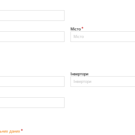
*
Місто
Інвертори
*
ьних даних