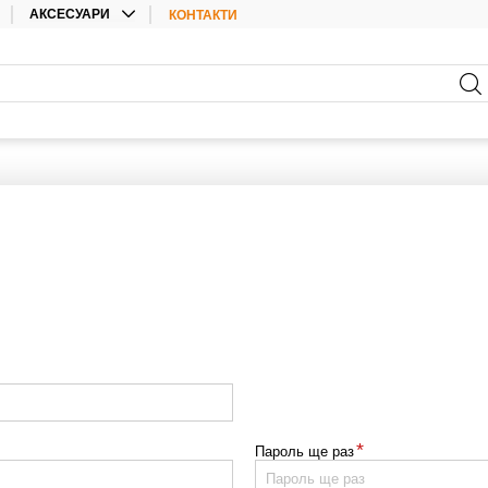
АКСЕСУАРИ
КОНТАКТИ
КАБЕЛІ
АКСЕСУАРИ ДЛЯ
АКУМУЛЯТОРНИХ БАТАРЕЙ
АКСЕСУАРИ ДЛЯ
ІНВЕРТОРІВ
ЕЛЕКТРИЧНІ МАТЕРІАЛИ
КОНЕКТОРИ
АКСЕСУАРИ
*
Пароль ще раз