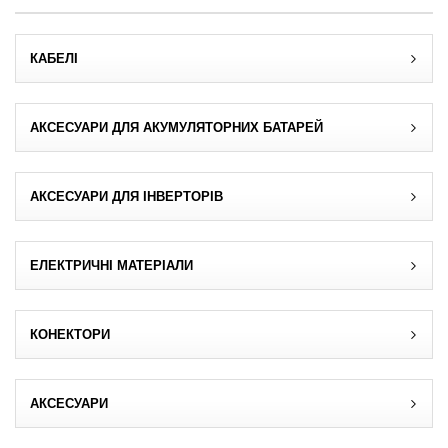
МЕНЮ КОРИСТУВАЧА
КАБЕЛІ
Пропозиція клієнта
Реєстрація
АКСЕСУАРИ ДЛЯ АКУМУЛЯТОРНИХ БАТАРЕЙ
Увійти
АКСЕСУАРИ ДЛЯ ІНВЕРТОРІВ
Забули пароль?
ЕЛЕКТРИЧНІ МАТЕРІАЛИ
КОНЕКТОРИ
АКСЕСУАРИ