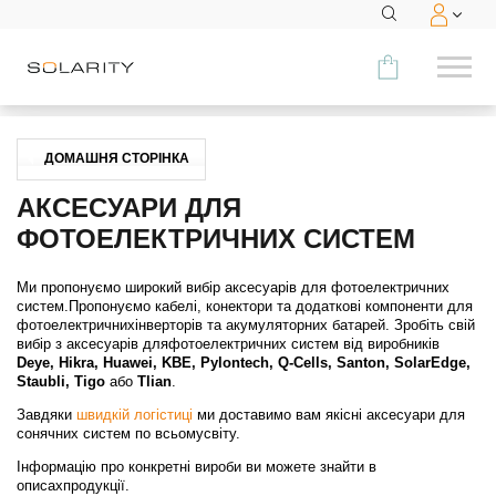
Порівняти
ДОМАШНЯ СТОРІНКА
КАТЕГОРІЯ
АКСЕСУАРИ ДЛЯ
ФОТОЕЛЕКТРИЧНИХ СИСТЕМ
Модулі
Ми пропонуємо широкий вибір аксесуарів для фотоелектричних
Інвертори
систем.Пропонуємо кабелі, конектори та додаткові компоненти для
фотоелектричнихінверторів та акумуляторних батарей. Зробіть свій
Акумуляторні системи
вибір з аксесуарів дляфотоелектричних систем від виробників
Deye, Hikra, Huawei, KBE, Pylontech, Q-Cells, Santon, SolarEdge,
Staubli, Tigo
або
Tlian
.
Аксесуари
Завдяки
швидкій логістиці
ми доставимо вам якісні аксесуари для
сонячних систем по всьомусвіту.
МЕНЮ
Інформацію про конкретні вироби ви можете знайти в
КОНТАКТИ
описахпродукції.