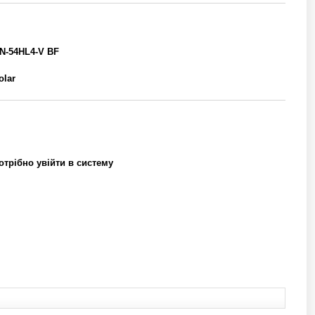
N-54HL4-V BF
olar
отрібно увійти в систему