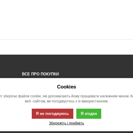
ВСЕ ПРО ПОКУПКИ
ЧАСТІ ПИТАННЯ (ЧАПИ)
Cookies
ОСОБИСТІ ДАНІ
йт зберігає файли cookie, які допомагають йому працювати належним чином. 
РЕКЛАМАЦІЇ
веб -сайтом, ви погоджуєтесь з їх використанням.
Я не погоджуюсь
Я згоден
Ця сторінка викор
Збережіть і прийміть