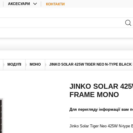
АКСЕСУАРИ
КОНТАКТИ
КАБЕЛІ
АКСЕСУАРИ ДЛЯ
АКУМУЛЯТОРНИХ БАТАРЕЙ
АКСЕСУАРИ ДЛЯ
ІНВЕРТОРІВ
ЕЛЕКТРИЧНІ МАТЕРІАЛИ
КОНЕКТОРИ
МОДУЛІ
МОНО
JINKO SOLAR 425W TIGER NEO N-TYPE BLAC
АКСЕСУАРИ
JINKO SOLAR 42
FRAME MONO
Для перегляду інформації вам п
Jinko Solar Tiger Neo 425W N-typ