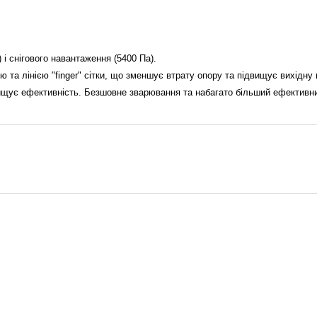
і снігового навантаження (5400 Па).
 та лінією "finger" сітки, що зменшує втрату опору та підвищує вихідну 
двищує ефективність. Безшовне зварювання та набагато більший ефективни