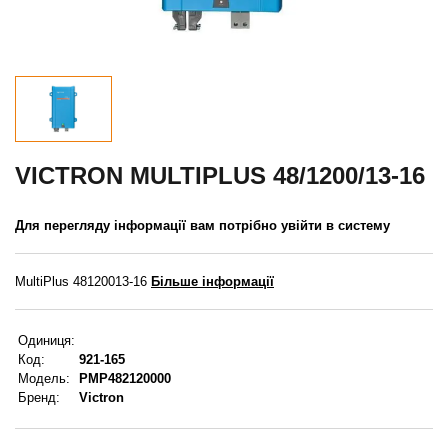
МЕНЮ КОРИСТУВАЧА
Пропозиція клієнта
Реєстрація
Увійти
VICTRON MULTIPLUS 48/1200/13-16
Забули пароль?
Для перегляду інформації вам потрібно увійти в систему
MultiPlus 48120013-16
Більше інформації
Одиниця:
Код:
921-165
Модель:
PMP482120000
Бренд:
Victron