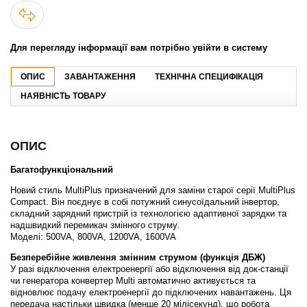
Для перегляду інформації вам потрібно увійти в систему
ОПИС
ЗАВАНТАЖЕННЯ
ТЕХНІЧНА СПЕЦИФІКАЦІЯ
НАЯВНІСТЬ ТОВАРУ
ОПИС
Багатофункціональний
Новий стиль MultiPlus призначений для заміни старої серії MultiPlus
Compact. Він поєднує в собі потужний синусоїдальний інвертор,
складний зарядний пристрій із технологією адаптивної зарядки та
надшвидкий перемикач змінного струму.
Моделі: 500VA, 800VA, 1200VA, 1600VA
Безперебійне живлення змінним струмом (функція ДБЖ)
У разі відключення електроенергії або відключення від док-станції
чи генератора конвертер Multi автоматично активується та
відновлює подачу електроенергії до підключених навантажень. Ця
передача настільки швидка (менше 20 мілісекунд), що робота