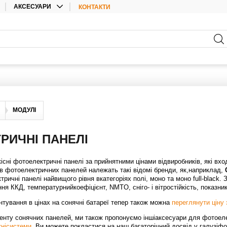
АКСЕСУАРИ
КОНТАКТИ
КАБЕЛІ
АКСЕСУАРИ ДЛЯ
АКУМУЛЯТОРНИХ БАТАРЕЙ
АКСЕСУАРИ ДЛЯ
ІНВЕРТОРІВ
ЕЛЕКТРИЧНІ МАТЕРІАЛИ
КОНЕКТОРИ
МОДУЛІ
АКСЕСУАРИ
РИЧНІ ПАНЕЛІ
сні фотоелектричні панелі за прийнятними цінами відвиробників, які вх
ів фотоелектричних панелей належать такі відомі бренди, як,наприклад,
ричні панелі найвищого рівня вкатегоріях полі, моно та моно full-black
ння ККД, температурнийкоефіцієнт, NMTO, сніго- і вітростійкість, показн
нтування в цінах на сонячні батареї тепер також можна
переглянути ціну
енту сонячних панелей, ми також пропонуємо іншіаксесуари для фотоеле
нісистеми
. Ви можете покластися на наш багаторічний досвід у галузіфо