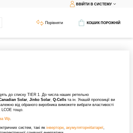
ВВІЙТИ В СИСТЕМУ
Порівняти
КОШИК ПОРОЖНІЙ
одять до списку TIER 1. До числа наших ретельно
Canadian Solar
,
Jinko Solar
,
Q-Cells
та ін. Унашій пропозиції ви
. Залежно від обраного виробника виможете вибрати властивості
ик LCOE тощо.
 за Wp
.
ктричних систем, такі як
інвертори
,
акумуляторнібатареї
,
тоелектричної сонячної енергетики.