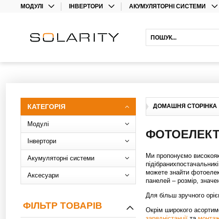
МОДУЛІ
ІНВЕРТОРИ
АКУМУЛЯТОРНІ СИСТЕМИ
МОНО
ІНВЕРТОРИ
ЛІТІЄВІ АКУМУЛЯТОРИ
ДВОСТОРОННІ
ОПТИМІЗАТОРИ
СВИНЦЕВІ АКУМУЛЯТОРИ
ГІБРИДНІ ІНВЕРТОРИ
АКУМУЛЯТОРНІ ІНВЕРТОРИ
ПОДОВЖЕННЯ ГАРАНТІЇ
КАТЕГОРІЯ
ДОМАШНЯ СТОРІНКА
Модулі
ФОТОЕЛЕКТ
Інвертори
Ми пропонуємо високоякі
Акумуляторні системи
підібранихпостачальник
можете знайти фотоелект
Аксесуари
панелей – розмір, значе
Для більш зручного оріє
ФІЛЬТР ТОВАРІВ
Окрім широкого асортим
зарядністанції
та
монтаж