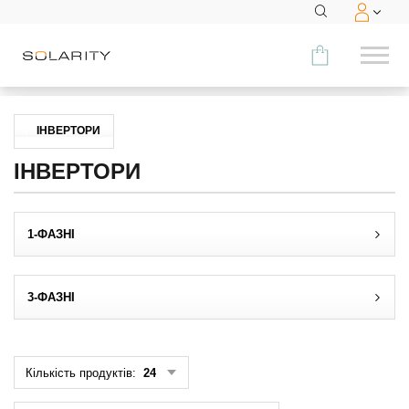
Порівняти
ІНВЕРТОРИ
КАТЕГОРІЯ
ІНВЕРТОРИ
Модулі
1-ФАЗНІ
Інвертори
Акумуляторні системи
3-ФАЗНІ
Аксесуари
МЕНЮ
Кількість продуктів:
24
КОНТАКТИ