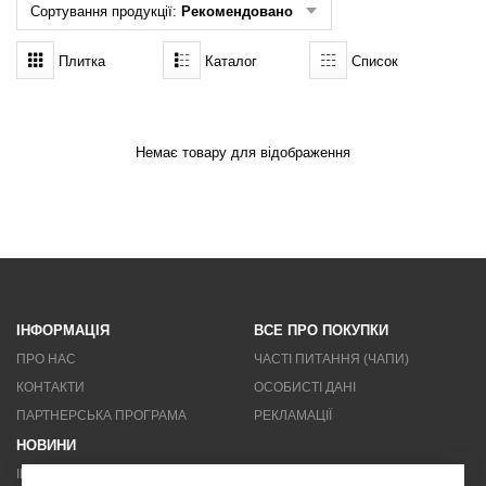
Сортування продукції:
Рекомендовано
МЕНЮ КОРИСТУВАЧА
Плитка
Каталог
Список
Пропозиція клієнта
Реєстрація
Немає товару для відображення
Увійти
Забули пароль?
ІНФОРМАЦІЯ
ВСЕ ПРО ПОКУПКИ
ПРО НАС
ЧАСТІ ПИТАННЯ (ЧАПИ)
КОНТАКТИ
ОСОБИСТІ ДАНІ
ПАРТНЕРСЬКА ПРОГРАМА
РЕКЛАМАЦІЇ
НОВИНИ
ІНФОРМАЦІЙНИЙ БЮЛЕТЕНЬ